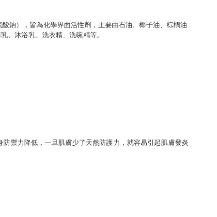
，十二烷基聚氧乙醚硫酸鈉），皆為化學界面活性劑，主要由石油、椰子油、棕櫚油
面乳、沐浴乳、洗衣精、洗碗精等。
自身防禦力降低，一旦肌膚少了天然防護力，就容易引起肌膚發炎