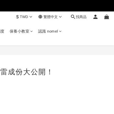
$
TWD
繁體中文
找商品
制度
保養小教室
認識 nomel
地雷成份大公開！