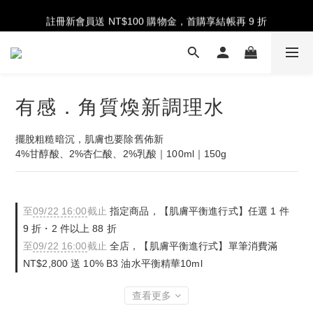
註冊新會員送 NT$100 購物金，首購享結帳再 9 折
註冊新會員送 NT$100 購物金，首購享結帳再 9 折
指定香氛系列 7 折
台灣地區消費滿 NT$2,000 免運費
有感．角質煥新調理水
註冊新會員送 NT$100 購物金，首購享結帳再 9 折
擺脫粗糙暗沉，肌膚也要除舊佈新
4%甘醇酸、2%杏仁酸、2%乳酸｜100ml｜150g
至
09/22 16:00
截止
指定商品，【肌膚平衡進行式】任選 1 件
9 折・2 件以上 88 折
至
09/22 16:00
截止
全店，【肌膚平衡進行式】單筆消費滿
NT$2,800 送 10% B3 油水平衡精華10ml
查看更多