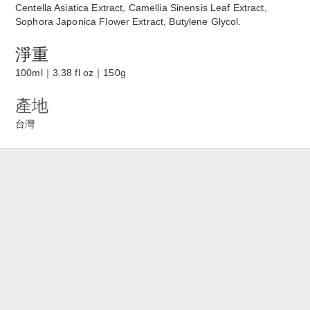
Centella Asiatica Extract, Camellia Sinensis Leaf Extract,
Sophora Japonica Flower Extract, Butylene Glycol.
淨重
100ml｜3.38 fl oz｜150g
產地
台灣