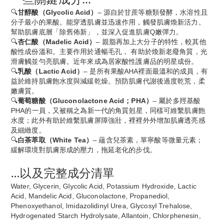
🔍
甘醇酸（Glycolic Acid）
– 源自於甘蔗等糖類發酵，水溶性且
分子最小的果酸。能穿透肌膚並迅速作用，觸發肌膚煥新活力。
幫助肌膚底層「除舊佈新」，並深入促進肌膚Q嫩彈力。
🔍
杏仁酸（Madelic Acid）
– 親脂再加上大分子的特性，較其他
酸性成份溫和。主要作用於通暢毛孔， 有助於煥新老廢角質，光
滑膚觸並勻亮肌膚。近年來成為居家酸性護膚品的明星成份。
🔍
乳酸（Lactic Acid）
– 是所有果酸AHA裡面最溫和的成員，有
益於維持肌膚飽水度與減緩乾燥。預防肌膚代謝後過度乾荒，柔
嫩膚質。
🔍
葡萄糖酸（Gluconolactone Acid；PHA）
– 屬於多羥基酸
PHA的一員，又被稱之為新一代的角質剋星，同樣可維繫肌膚飽
水度；此外有助於維繫肌膚屏障強壯，裡裡外外增加肌膚透亮感
及細緻度。
🔍
白茶萃取（White Tea）
– 蘊含兒茶素，單寧酸等微量元素；
緩解環境對肌膚形成的壓力，拖延老化的步伐。
...以及完整成分清單
Water, Glycerin, Glycolic Acid, Potassium Hydroxide, Lactic
Acid, Mandelic Acid, Gluconolactone, Propanediol,
Phenoxyethanol, Imidazolidinyl Urea, Glycosyl Trehalose,
Hydrogenated Starch Hydrolysate, Allantoin, Chlorphenesin,