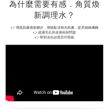
為什麼需要有感．角質煥
新調理水？
👉 增進肌膚煥新腳步，揮除黯淡無光肌膚，提昇細緻膚觸
👉 疏通毛孔與改善粉刺問題
👉 幫助淡化頑固荳印瑕疵