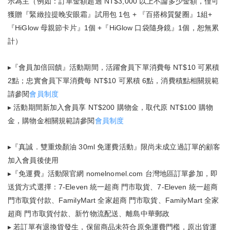
示為主（例如：訂單金額超過 NT$3,000 以上不論多少金額，僅可
獲贈『緊緻拉提晚安眼霜』試用包 1包 + 『百搭棉質髮圈』1組+
『HiGlow 母親節卡片』1個 +『HiGlow 口袋隨身鏡』1個，恕無累
計）
▸『會員加倍回饋』活動期間，活躍會員下單消費每 NT$10 可累積
2點；忠實會員下單消費每 NT$10 可累積 6點，消費積點相關規範
請參閱
會員制度
▸ 活動期間新加入會員享 NT$200 購物金，取代原 NT$100 購物
金，購物金相關規範請參閱
會員制度
▸『真誠．雙重煥顏油 30ml 免運費活動』限尚未成立過訂單的顧客
加入會員後使用
▸『免運費』活動限官網 nomelnomel.com 台灣地區訂單參加，即
送貨方式選擇：7-Eleven 統一超商 門市取貨、7-Eleven 統一超商
門市取貨付款、FamilyMart 全家超商 門市取貨、FamilyMart 全家
超商 門市取貨付款、新竹物流配送、離島中華郵政
▸ 若訂單有退換貨發生，保留商品未符合原免運費門檻，原出貨運