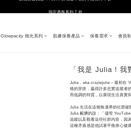
註冊新會員送 NT$100 購物金，首購享結帳再 9 折
指定香氛系列 7 折
台灣地區消費滿 NT$2,000 免運費
註冊新會員送 NT$100 購物金，首購享結帳再 9 折
Glowpacity 煥光系列
肌膚保養產品
保養需求
會員
「我是 Julia
Julia，aka craziejulia – 
格的穿搭，贏得許多忠實追蹤者的他
而低調的特質，以展現生活真實
Julia 生活在這個無邊界的社
Julia 靦腆的說：「儘管 YouTu
追蹤以及觀看這些社群內容，因
這種矛盾感是他試著平衡身心健