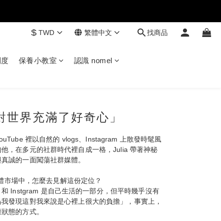
$
TWD
繁體中文
找商品
制度
保養小教室
認識 nomel
！我對世界充滿了好奇心」
最初在 YouTube 裡以自然的 vlogs、Instagram 上散發時髦風
，在多元的社群時代裡自成一格，Julia 帶著神秘
與真誠的一面闖蕩社群媒體。
群媒體市場中，怎麼去見解這份定位？
be 和 Instgram 是自己生活的一部分，但平時幾乎沒有
為我發現這對我來說是心裡上很大的負擔」，事實上，
康狀態的方式。