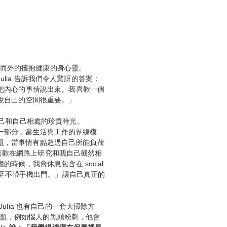
由內而外的擁抱健康的身心靈。
Julia 告訴我們令人驚訝的答案：
把內心的事情說出來。我喜歡一個
說自己的空間很重要。」
保留自己和自己相處的珍貴時光。
作的一部分，當生活與工作的界線模
的課題，當事情有點超過自己所能負荷
我喜歡在網路上研究和我自己截然相
時候，我會休息包含在 social
有時候甚至不帶手機出門。」讓自己真正的
lia 也有自己的一套大掃除方
小問題，例如惱人的黑頭粉刺，他會