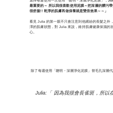
選擇每週使用一次使用「聰明・深層淨化泥膜」，
J
最重要的～ 所以我很喜歡使用泥膜～把深層的髒污
很舒服!! 乾淨的肌膚再做保養就是雙倍效果～～」
看見 Julia 的第一眼不只會注意到他繽紛的長髮之
澤的肌膚狀態，對 Julia 來說，維持肌膚健康保濕
心。
除了每週使用「聰明・深層淨化泥膜」替毛孔深層代謝的
Julia:「 因為我很會長雀斑，