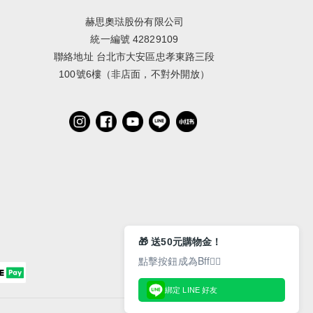
赫思奧琺股份有限公司
統一編號 42829109
聯絡地址 台北市大安區忠孝東路三段
100號6樓（非店面，不對外開放）
🎁 送50元購物金！
點擊按鈕成為Bff👇🏻
綁定 LINE 好友