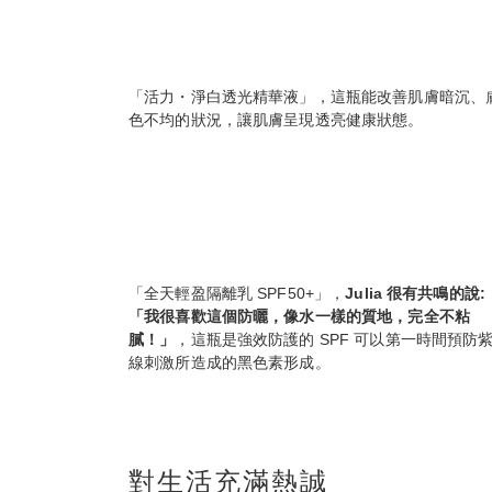
「活力・淨白透光精華液」，這瓶能改善肌膚暗沉、
色不均的狀況，讓肌膚呈現透亮健康狀態。
「全天輕盈隔離乳 SPF50+」，
Julia 很有共鳴的說:
「我很喜歡這個防曬，像水一樣的質地，完全不粘
膩！」
，這瓶是強效防護的 SPF 可以第一時間預防
線刺激所造成的黑色素形成。
對生活充滿熱誠