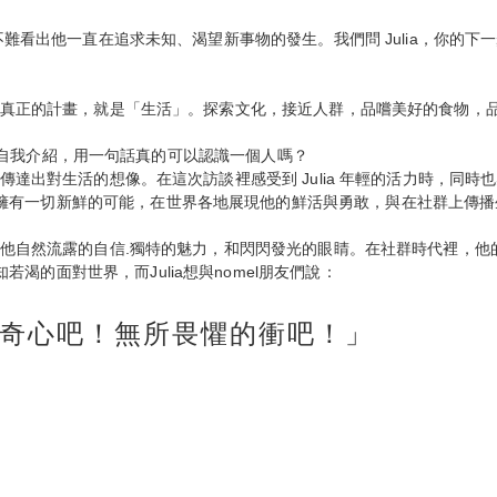
，不難看出他一直在追求未知、渴望新事物的發生。我們問 Julia，你的下
單，他真正的計畫，就是「生活」。探索文化，接近人群，品嚐美好的食物，
ia 的自我介紹，用一句話真的可以認識一個人嗎？
能與傳達出對生活的想像。在這次訪談裡感受到 Julia 年輕的活力時，
有一切新鮮的可能，在世界各地展現他的鮮活與勇敢，與在社群上傳播生活的
影響他自然流露的自信.獨特的魅力，和閃閃發光的眼睛。在社群時代裡，他的
的面對世界，而Julia想與nomel朋友們說：
好奇心吧！無所畏懼的衝吧！」