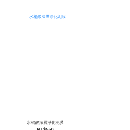
水楊酸深層淨化泥膜
NT$550