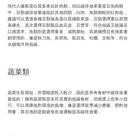
現代人攝取蛋白質多來自於肉類，但以碳排放來看蛋豆魚肉類
中，豆類碳排放量遠低於其他四類，白肉、魚類相較於紅肉低，
建議可以透過各種豆類做為蛋白質攝取來源，豆類選擇要以原態
為優先，其次選擇豆類製品如豆皮、豆漿等，符合低碳又能滿足
口感需求。魚類則是選擇量多、成熟期短、容易捕撈且有漁業產
銷管理的，像是秋刀魚、吳郭魚、虱目魚、牡蠣、文蛤等，符合
永續海洋與低碳。
蔬菜類
蔬菜生長期短，所需能源投入較少，因此是所有食材中碳排放量
最低的！雖然蔬菜類是名符其實的低碳食材，但挑選上也有小技
巧，可以再降低對環境的負擔，像是選擇當季減少農藥、肥料使
用量，買在地則是能避免長途運輸提高碳排放量。