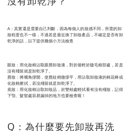
沒有卸乾淨？
A：其實還是需要自己判斷，因為每個人的妝感不同，所需的卸
妝程度也不一樣，不過若是最近換了卸妝產品，不確定是否有卸
乾淨的話，以下提供幾個小方法檢查
眼妝：用化妝棉沾取眼唇卸妝液，對折後輕於睫毛根部處，若是
沒有殘留就是卸乾淨了。
唇妝：將嘴角撐開，使唇紋稍微撐平，用沾取卸妝液的棉花棒或
化妝棉擦拭，若沒殘留就是卸乾淨了。
底妝：用化妝棉沾取卸妝品，於雙頰處輕拭看有沒有殘妝，記得
下顎、髮髻處容易漏掉的地方也要檢查喔！
Q：為什麼要先卸妝再洗