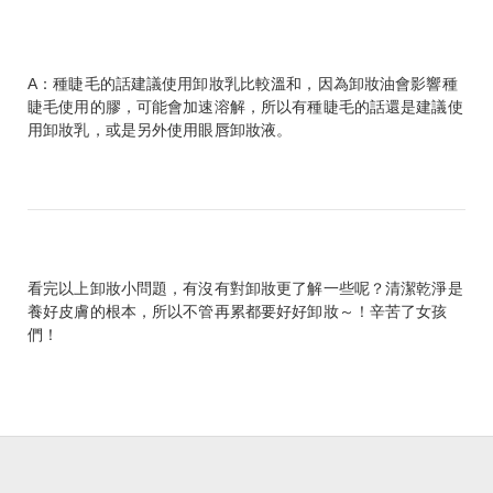
A：種睫毛的話建議使用卸妝乳比較溫和，因為卸妝油會影響種
睫毛使用的膠，可能會加速溶解，所以有種睫毛的話還是建議使
用卸妝乳，或是另外使用眼唇卸妝液。
看完以上卸妝小問題，有沒有對卸妝更了解一些呢？清潔乾淨是
養好皮膚的根本，所以不管再累都要好好卸妝～！辛苦了女孩
們！