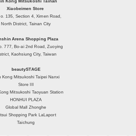
in Kong Mitsukoshi Tainan
Xiaobeimen Store
No. 135, Section 4, Ximen Road,
North District, Tainan City
nshin Arena Shopping Plaza
o. 777, Bo-ai 2nd Road, Zuoying
strict, Kaohsiung City, Taiwan
beautySTAGE
n Kong Mitsukoshi Taipei Nanxi
Store III
Kong Mitsukoshi Taoyuan Station
HONHUI PLAZA
Global Mall Zhonghe
tsui Shopping Park LaLaport
Taichung