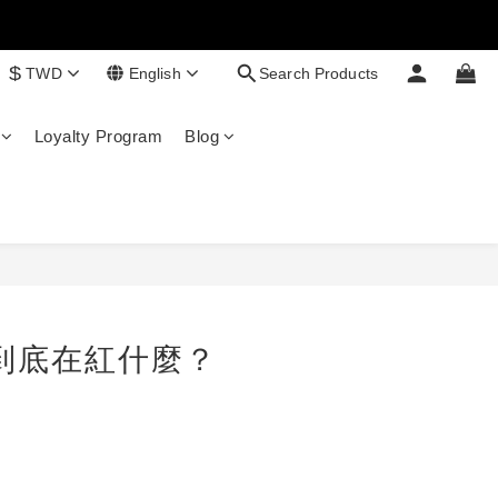
$
TWD
English
Search Products
Loyalty Program
Blog
到底在紅什麼？