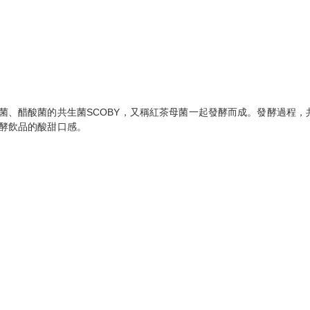
菌、醋酸菌的共生菌SCOBY，又稱紅茶母菌一起發酵而成。發酵過程
酵飲品的酸甜口感。