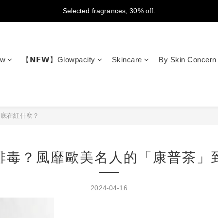
New members get NT$100 credit, plus enjoy 10% off your first order
Selected fragrances, 30% off.
Free Shipping on Orders Over NT$2,000 (Taiwan Only)
New members get NT$100 credit, plus enjoy 10% off your first order
ow
【𝗡𝗘𝗪】Glowpacity
Skincare
By Skin Concern
到底在紅什麼？
排毒？風靡歐美名人的「康普茶」
2024-04-16