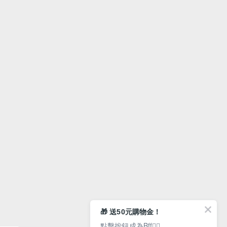
🎁 送50元購物金！
點擊按鈕成為Bff👇🏻