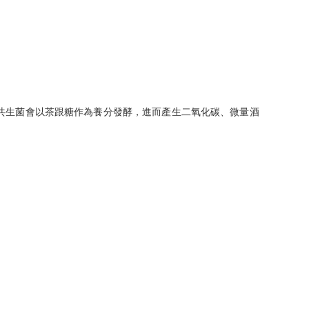
，共生菌會以茶跟糖作為養分發酵，進而產生⼆氧化碳、微量酒