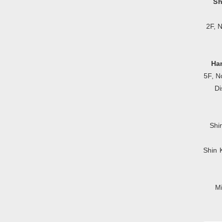
Sh
2F, 
Ha
5F, N
Di
Shi
Shin 
Mi