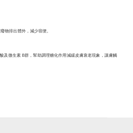
體廢物排出體外，減少宿便。
酸及微生素 B群，幫助調理糖化作用減緩皮膚衰老現象，讓膚觸