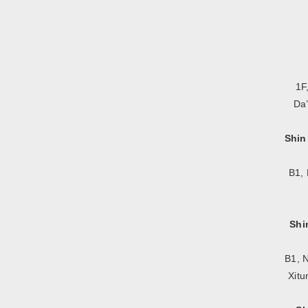
1F
Da’
Shin
B1, 
Shi
B1, N
Xitu