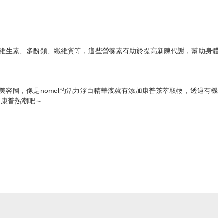
維⽣素、多酚類、纖維質等，這些營養素有助於提高新陳代謝，幫助身
容圈，像是nomel的活力淨白精華液就有添加康普茶萃取物，透過有機
 康普熱潮吧～