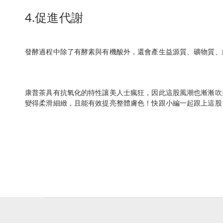
4.促進代謝
發酵過程中除了有酵素與有機酸外，還會產生益源質、礦物質、
康普茶具有抗氧化的特性讓美人士瘋狂，因此這股風潮也漸漸吹美
變得柔滑細緻，且能有效提亮整體膚色！快跟小編一起跟上這股